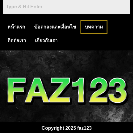
หน้าแรก
ข้อตกลงและเงื่อนไข
บทความ
ติดต่อเรา
เกี่ยวกับเรา
Copyright 2025 faz123